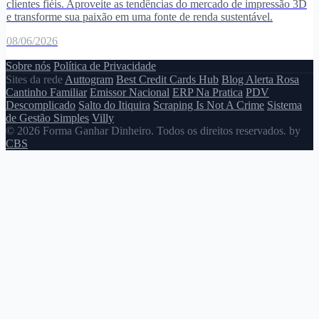
clientes fiéis. Aproveite as tendências do mercado de impressão 3D
e transforme sua paixão em uma fonte de renda sustentável.
08/06/2026
Sobre nós
Política de Privacidade
Sites da rede
Auttogram
Best Credit Cards Hub
Blog Alerta Rosa
Cantinho Familiar
Emissor Nacional
ERP Na Pratica
PDV
Descomplicado
Salto do Itiquira
Scraping Is Not A Crime
Sistema
de Gestão Simples
Villy
© 2026 Forma Ganhar Dinheiro. Todos os direitos reservados. by
CBS