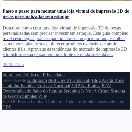
Passo a passo para montar uma loja virtual de impressão 3D de
peças personalizadas sem estoque
Descubra como criar uma loja virtual de impressão 3D de peças
personalizadas sem precisar investir em estoque. Este guia completo
revela estratégias práticas para iniciar seu negócio online, escolher
as melhores plataformas, oferecer produtos exclusivos e atrair
clientes fiéis. Aproveite as tendências do mercado de impressão 3D
e transforme sua paixão em uma fonte de renda sustentável.
08/06/2026
Sobre nós
Política de Privacidade
Sites da rede
Auttogram
Best Credit Cards Hub
Blog Alerta Rosa
Cantinho Familiar
Emissor Nacional
ERP Na Pratica
PDV
Descomplicado
Salto do Itiquira
Scraping Is Not A Crime
Sistema
de Gestão Simples
Villy
© 2026 Forma Ganhar Dinheiro. Todos os direitos reservados. by
CBS